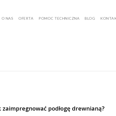
O NAS
OFERTA
POMOC TECHNICZNA
BLOG
KONTA
ować
k zaimpregnować podłogę drewnianą?