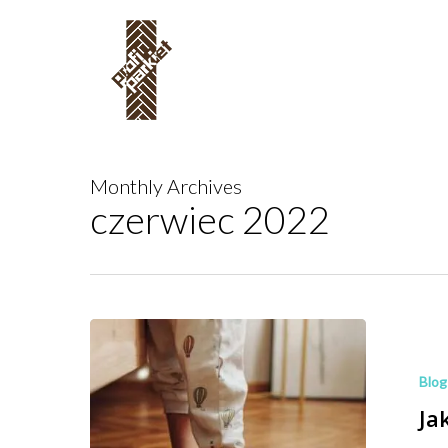
Skip
to
main
content
Monthly Archives
czerwiec 2022
Jak
zaimpregn
podłogę
Blog
drewnianą?
Ja