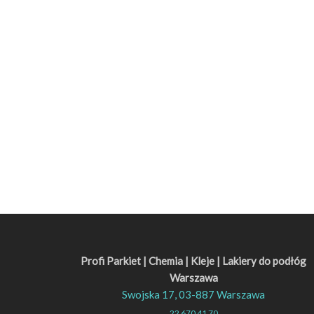
Profi Parkiet | Chemia | Kleje | Lakiery do podłóg
Warszawa
Swojska 17, 03-887 Warszawa
22 670 41 70