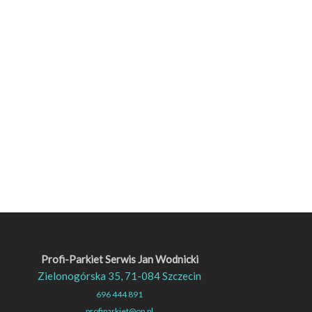
Profi-Parkiet Serwis Jan Wodnicki
Zielonogórska 35, 71-084 Szczecin
696 444 891
profiparkiet@op.pl