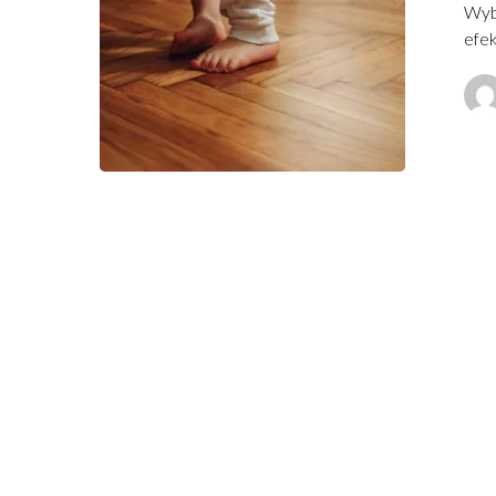
Wybó
efek