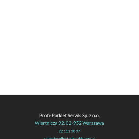
Profi-Parkiet Serwis Sp. z o.o.
Wiertnicza 92, 02-952 Warszawa
22 111 00 07
salon@podlogizcharakterem.pl