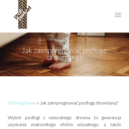
Skip
to
Menu
main
content
Jak zaimpregnować podłogę
drewnianą?
Strona główna
»
Jak zaimpregnować podłogę drewnianą?
Wybór podłogi z naturalnego drewna to gwarancja
uzyskania znakomitego efektu wizualnego, a także