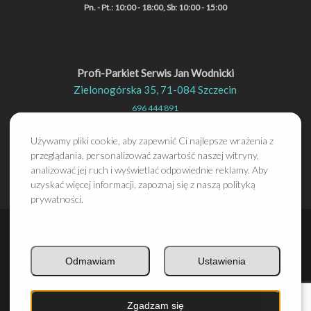
Pn. - Pt.: 10:00 - 18:00, Sb: 10:00 - 15:00
Profi-Parkiet Serwis Jan Wodnicki
Zielonogórska 35, 71-084 Szczecin
696 444 891
profiparkiet@op.pl
Używamy pliki cookie, aby zapewnić Ci najlepsze wrażenia z
Pn. - Pt.: 8:00 - 18:00, Sb: 9:00 - 13:00
przeglądania, personalizować zawartość naszej witryny,
analizować jej ruch i wyświetlać odpowiednie reklamy. Aby
uzyskać więcej informacji, zapoznaj się z naszą polityką
prywatności.
Odmawiam
Ustawienia
2024 © Profi-Parkiet Sp. z o.o.
Zgadzam się