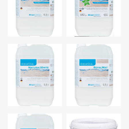
AquaSeal
AquaSeal
CeramicStar –
GreenStar –
lakier wodny
lakier wodny