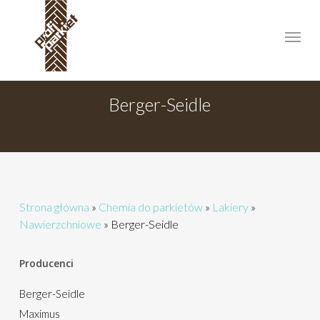
Skip
to
Menu
main
content
Berger-Seidle
Strona główna
»
Chemia do parkietów
»
Lakiery
»
Nawierzchniowe
»
Berger-Seidle
Producenci
Berger-Seidle
Maximus