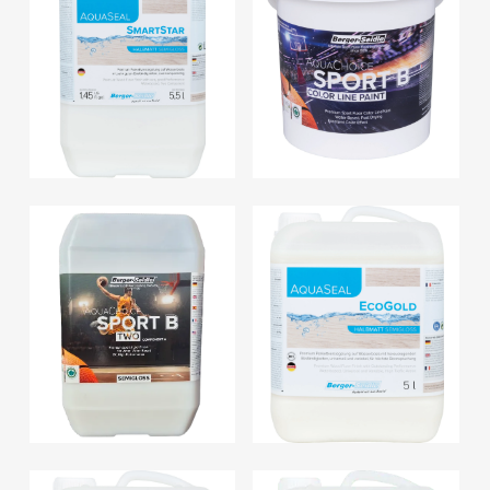
AquaSeal
AquaSeal
NaturalWhite –
RoyalMat –
lakier wodny
lakier wodny
AquaChoice
Sport B Color
AquaSeal
Line Paint-
SmartStar –
wodna farba do
lakier wodny
linii boiskowych