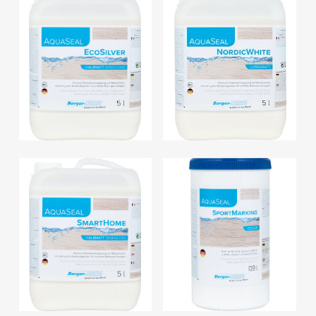
AquaChoice
AquaSeal
Sport B Two –
EcoGold –
lakier wodny
lakier wodny
AquaSeal
AquaSeal
EcoSilver –
NordicWhite –
lakier wodny
lakier wodny