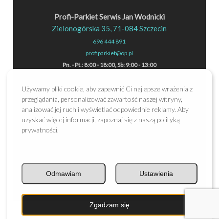
Profi-Parkiet Serwis Jan Wodnicki
Zielonogórska 35, 71-084 Szczecin
696 444 891
profiparkiet@op.pl
Pn. - Pt.: 8:00 - 18:00, Sb: 9:00 - 13:00
Używamy pliki cookie, aby zapewnić Ci najlepsze wrażenia z
przeglądania, personalizować zawartość naszej witryny,
analizować jej ruch i wyświetlać odpowiednie reklamy. Aby
uzyskać więcej informacji, zapoznaj się z naszą polityką
prywatności.
2024 © Profi-Parkiet Sp. z o.o.
Odmawiam
Ustawienia
Projekt i wykonanie serwisu -
riseproject.pl
Zgadzam się