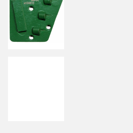
Segment
TRISEG
Segment
diamentowy
zielony